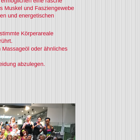
 ermöglichen eine rasche
das Muskel und Fasziengewebe
hen und energetischen
stimmte Körperareale
ührt.
in Massageöl oder ähnliches
Kleidung abzulegen.